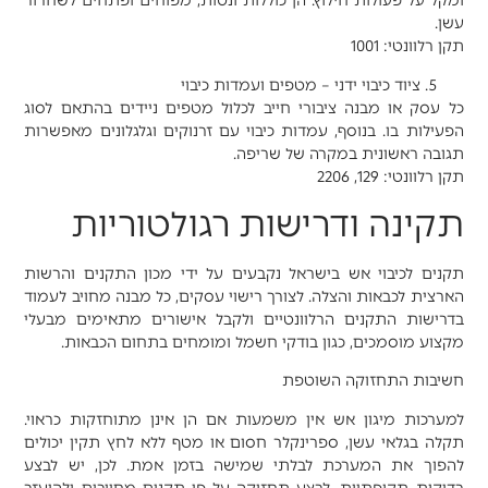
ומקל על פעולות חילוץ. הן כוללות ונטות, מפוחים ופתחים לשחרור
עשן.
תקן רלוונטי: 1001
ציוד כיבוי ידני – מטפים ועמדות כיבוי
כל עסק או מבנה ציבורי חייב לכלול מטפים ניידים בהתאם לסוג
הפעילות בו. בנוסף, עמדות כיבוי עם זרנוקים וגלגלונים מאפשרות
תגובה ראשונית במקרה של שריפה.
תקן רלוונטי: 129, 2206
תקינה ודרישות רגולטוריות
תקנים לכיבוי אש בישראל נקבעים על ידי מכון התקנים והרשות
הארצית לכבאות והצלה. לצורך רישוי עסקים, כל מבנה מחויב לעמוד
בדרישות התקנים הרלוונטיים ולקבל אישורים מתאימים מבעלי
מקצוע מוסמכים, כגון בודקי חשמל ומומחים בתחום הכבאות.
חשיבות התחזוקה השוטפת
למערכות מיגון אש אין משמעות אם הן אינן מתוחזקות כראוי.
תקלה בגלאי עשן, ספרינקלר חסום או מטף ללא לחץ תקין יכולים
להפוך את המערכת לבלתי שמישה בזמן אמת. לכן, יש לבצע