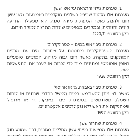
מערכות גילוי והתראה על אש ועשן
מערכות אלו מזהות שריפה בשלבים מוקדמים באמצעות גלאי עשן,
חום ולהבה. כאשר המערכת מזהה סכנה, היא מפעילה התרעה
קולית וחזותית, ובמקרים מסוימים שולחת התראה למוקד חירום.
תקן רלוונטי: 1220/11
מערכות כיבוי אש במים – ספרינקלרים
מערכת הספרינקלרים מבוססת על צינורות מים עם מתזים
המותקנים בתקרה. כאשר חום גבוה מזוהה, המתזים מופעלים
באופן אוטומטי ומתיזים מים כדי לכבות או לעכב את התפשטות
האש.
תקן רלוונטי: 1928
מערכות כיבוי באבקה, גז או ארוסול
כאשר לא ניתן להשתמש במים (למשל בחדרי שרתים או לוחות
חשמל), משתמשים במערכות כיבוי באבקה, גז או ארוסול,
שמחניקות את האש ללא נזק לרכיבים אלקטרוניים.
תקן רלוונטי: 1597
מערכות שחרור עשן
מערכות אלו מסייעות בפינוי עשן מחללים סגורים, דבר שמונע חנק